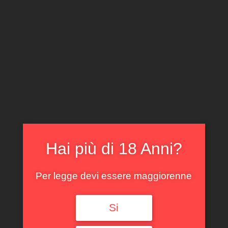
CLICCA E ACQUISTA ONLINE
IL TUO ACCOUNT
0
0,00
€
Hai più di 18 Anni?
Spedizione GRATUITA sopra i 299 €
Per legge devi essere maggiorenne
Si