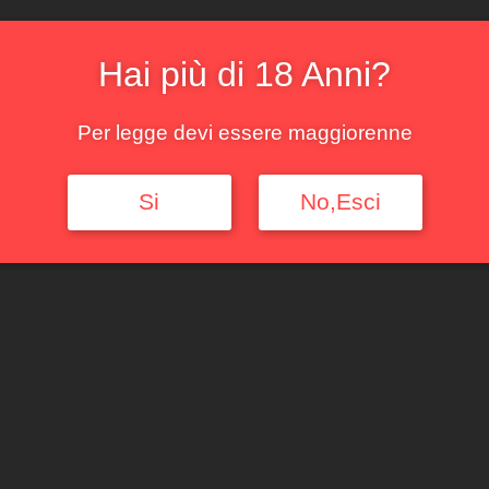
Disponibile
Hai più di 18 Anni?
Aggiungi al c
Per legge devi essere maggiorenne
COD:
2402
Categorie:
Pie
Si
No,Esci