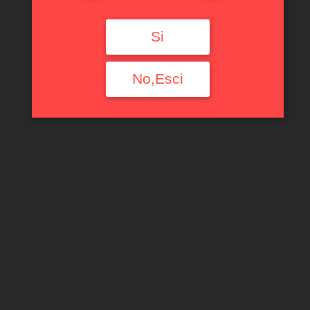
Si
No,Esci