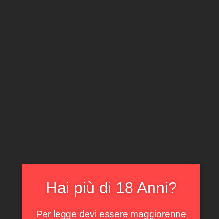
CLICCA E ACQUISTA ONLINE
IL TUO ACCOUNT
0
0,00
€
Home
/
Piemonte
/ Barbera d’Asti Superiore La Bogliona
Scarpa 2020
In offerta!
Hai più di 18 Anni?
Per legge devi essere maggiorenne