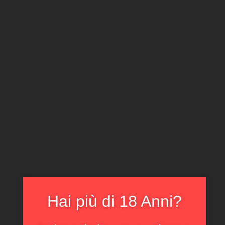
CLICCA E ACQUISTA ONLINE
IL TUO ACCOUNT
0
0,00
€
Home
/
Champagne
/ Champagne Brut Nature Le
Meunier au Singulier Dom Caudron
In offerta!
Hai più di 18 Anni?