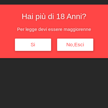
Esaurito
Hai più di 18 Anni?
COD:
f5361004c786
Cate
Per legge devi essere maggiorenne
Si
No,Esci