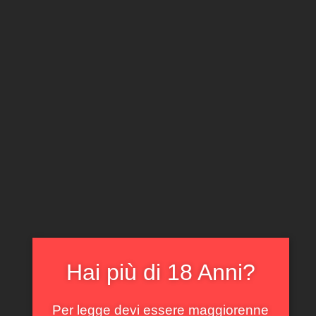
CLICCA E ACQUISTA ONLINE
IL TUO ACCOUNT
0
0,00
€
Home
/
Rossi
/ Chianti classico Riserva Badia a
Passignano Marchesi Antinori 2017
Hai più di 18 Anni?
Per legge devi essere maggiorenne