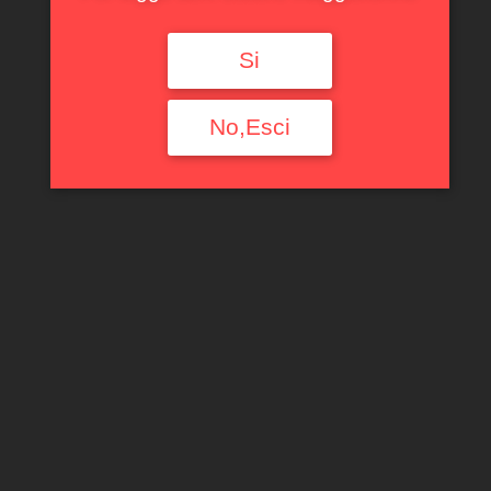
Si
No,Esci