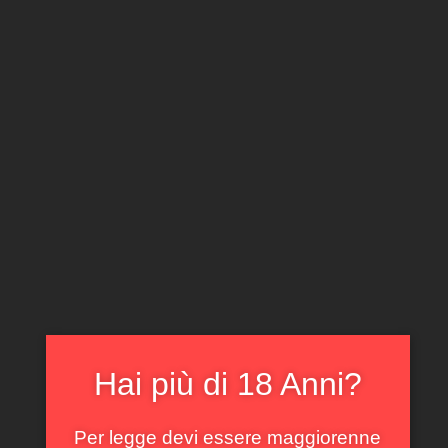
CLICCA E ACQUISTA ONLINE
IL TUO ACCOUNT
0
0,00
€
Home
/
Lombardia
/ Franciacorta Satèn Mosnel 2015
In offerta!
Hai più di 18 Anni?
Per legge devi essere maggiorenne