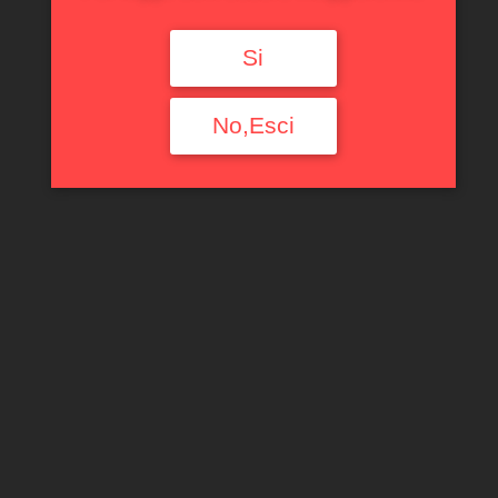
Si
No,Esci