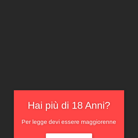
CLICCA E ACQUISTA ONLINE
IL TUO ACCOUNT
0
0,00
€
Home
/
Francia
/ Gevrey-Chambertin Cuvée de l’Aulne
Laurent Ponsot 2021
Hai più di 18 Anni?
In offerta!
Per legge devi essere maggiorenne