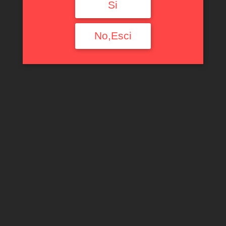
Si
No,Esci