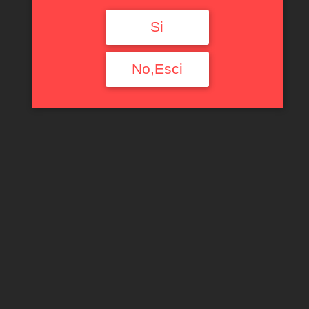
Si
No,Esci