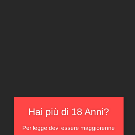
CLICCA E ACQUISTA ONLINE
IL TUO ACCOUNT
0
0,00
€
Home
/
Emilia Romagna
/ Gutturnio Coste dei Salina
Perinelli 2016
In offerta!
Hai più di 18 Anni?
Per legge devi essere maggiorenne