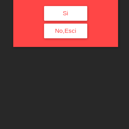
Si
No,Esci