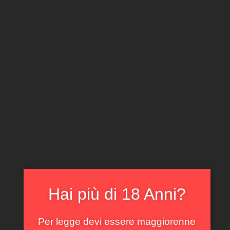
CLICCA E ACQUISTA ONLINE
IL TUO ACCOUNT
0
0,00
€
Home
/
Passito
/ Liliac & Kracher Ice Wine Kracher 2016
In offerta!
Hai più di 18 Anni?
Per legge devi essere maggiorenne