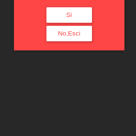
Si
No,Esci