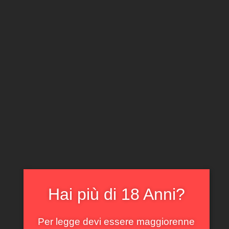
CLICCA E ACQUISTA ONLINE
IL TUO ACCOUNT
0
0,00
€
Home
/
Rossi
/ Pinot Nero Vigna Baragazza Marchesi
Pancrazi 2008
In offerta!
Hai più di 18 Anni?
Per legge devi essere maggiorenne