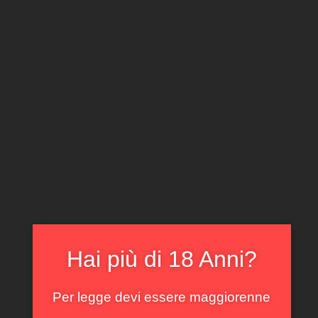
CLICCA E ACQUISTA ONLINE
IL TUO ACCOUNT
0
0,00
€
Home
/
Toscana
/ Promis Ca’ Marcanda 2017
In offerta!
Hai più di 18 Anni?
Per legge devi essere maggiorenne