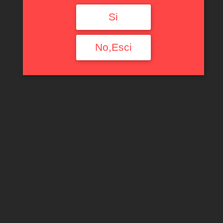
Si
No,Esci