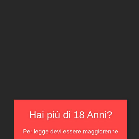
CLICCA E ACQUISTA ONLINE
IL TUO ACCOUNT
0
0,00
€
Home
/
Piemonte
/ Roero Arneis Dario Ceste 2024
In offerta!
Hai più di 18 Anni?
Per legge devi essere maggiorenne