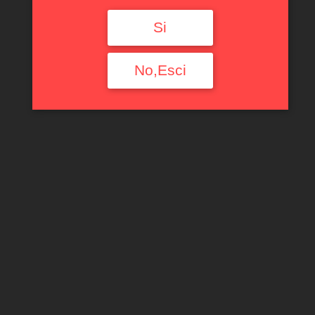
Si
No,Esci