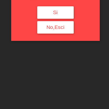
Si
No,Esci