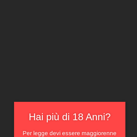
CLICCA E ACQUISTA ONLINE
IL TUO ACCOUNT
0
0,00
€
Home
/
Rossi
/ Tignanello Marchesi Antinori 2021
In offerta!
Hai più di 18 Anni?
Per legge devi essere maggiorenne