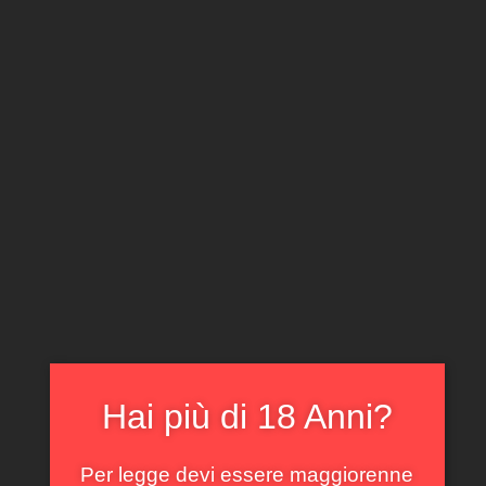
CLICCA E ACQUISTA ONLINE
IL TUO ACCOUNT
0
0,00
€
Home
/
Bianco
/ Trebbaino d’Abruzzo Emidio Pepe
2022
In offerta!
Hai più di 18 Anni?
Per legge devi essere maggiorenne