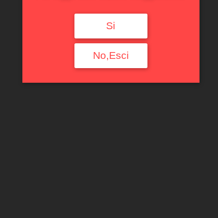
Si
No,Esci