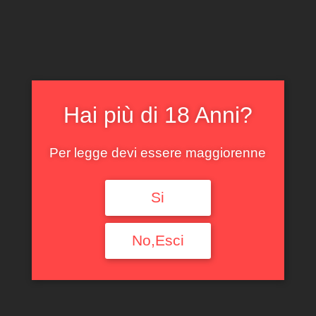
CLICCA E ACQUISTA ONLINE
IL TUO ACCOUNT
0
0,00
€
Hai più di 18 Anni?
Per legge devi essere maggiorenne
Si
Barbera d’Alba Pian
Romualdo 2022
No,Esci