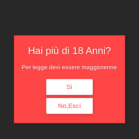
CLICCA E ACQUISTA ONLINE
IL TUO ACCOUNT
0
0,00
€
Hai più di 18 Anni?
Per legge devi essere maggiorenne
Si
MISTRAL CAMPO AL
PERO
No,Esci