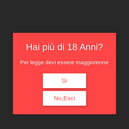
CLICCA E ACQUISTA ONLINE
IL TUO ACCOUNT
0
0,00
€
Hai più di 18 Anni?
Per legge devi essere maggiorenne
Si
BARBARESCO
NERVO RIZZI 2016
No,Esci