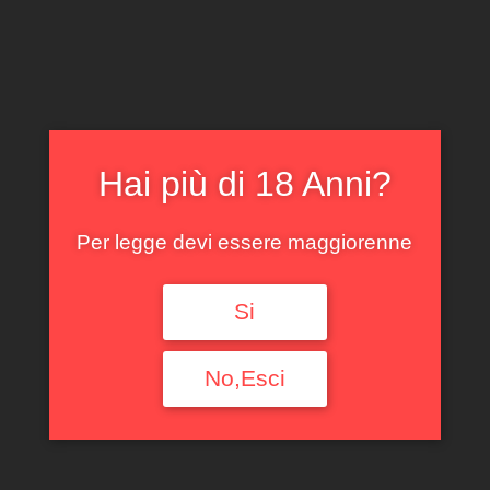
CLICCA E ACQUISTA ONLINE
IL TUO ACCOUNT
0
0,00
€
Hai più di 18 Anni?
Per legge devi essere maggiorenne
BARBERA D’ALBA
Si
PODERI ALDO
No,Esci
CONTERNO 2021