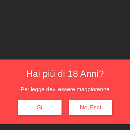
CLICCA E ACQ
Il locale
Il sommelier
La cantina
Il menu
La bo
erzito Quintodecimo 20
Hai più di 18 Anni?
Per legge devi essere maggiorenne
Si
No,Esci