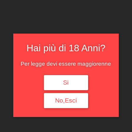
CLICCA E ACQUISTA ONLINE
IL TUO ACCOUNT
0
0,00
€
Hai più di 18 Anni?
Per legge devi essere maggiorenne
Si
BARBARESCO PORA
MUSSO 2021
No,Esci