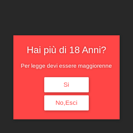
CLICCA E ACQUISTA ONLINE
IL TUO ACCOUNT
0
0,00
€
Hai più di 18 Anni?
Per legge devi essere maggiorenne
DOLCETTO D’ALBA
Si
CASCINA FONTANA
No,Esci
2023