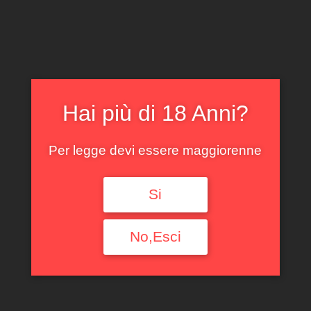
CLICCA E ACQUISTA ONLINE
IL TUO ACCOUNT
0
0,00
€
Hai più di 18 Anni?
Per legge devi essere maggiorenne
Si
NEBBIOLO
BURLOTTO 2023
No,Esci