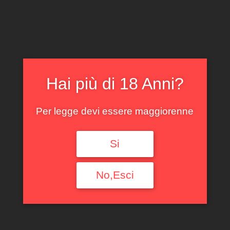
CLICCA E ACQUISTA ONLINE
IL TUO ACCOUNT
0
0,00
€
Hai più di 18 Anni?
Per legge devi essere maggiorenne
Si
BARBERA CA
BIANCA 2022
No,Esci