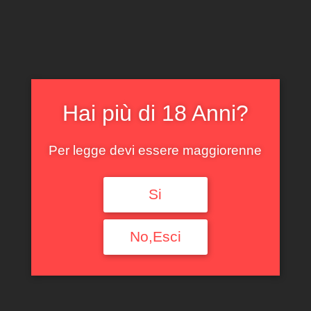
CLICCA E ACQUISTA ONLINE
IL TUO ACCOUNT
0
0,00
€
Hai più di 18 Anni?
Per legge devi essere maggiorenne
Si
PINOT NERO MUSSO
2022
No,Esci