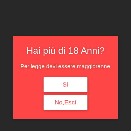
CLICCA E ACQUISTA ONLINE
IL TUO ACCOUNT
0
0,00
€
Hai più di 18 Anni?
Per legge devi essere maggiorenne
MAGNUM
Si
BARBARESCO
No,Esci
RABAJA
PRODUTTORI 2021