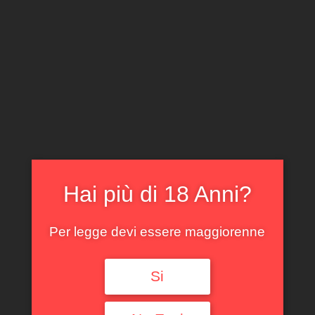
CLICCA E ACQUISTA ONLINE
IL TUO ACCOUNT
0
0,00
€
Hai più di 18 Anni?
Per legge devi essere maggiorenne
Spedizione GRATUITA sopra i 299 €
Si