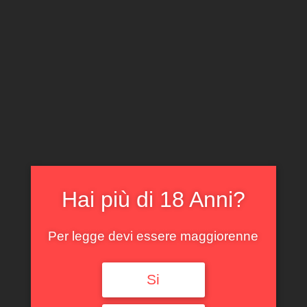
CLICCA E ACQUISTA ONLINE
IL TUO ACCOUNT
0
0,00
€
Hai più di 18 Anni?
Spedizione GRATUITA sopra i 299 €
Per legge devi essere maggiorenne
Si