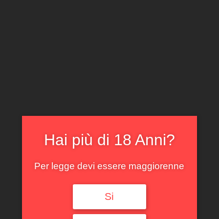
CLICCA E ACQUISTA ONLINE
IL TUO ACCOUNT
0
0,00
€
Hai più di 18 Anni?
Per legge devi essere maggiorenne
Spedizione GRATUITA sopra i 299 €
Si