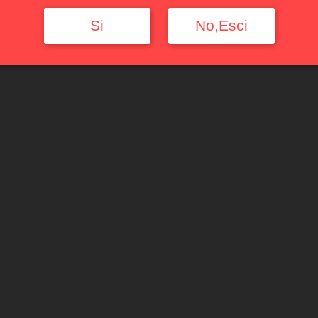
Si
No,Esci