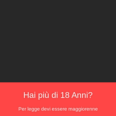
CLICCA E ACQ
Il locale
Il sommelier
La cantina
Il menu
La bo
i pesce
risultato
Hai più di 18 Anni?
Per legge devi essere maggiorenne
!