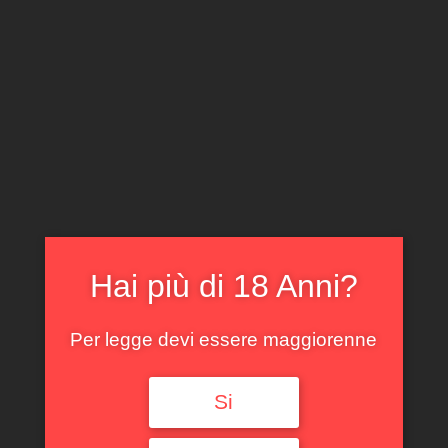
CLICCA E ACQUISTA ONLINE
IL TUO ACCOUNT
0
0,00
€
Hai più di 18 Anni?
Per legge devi essere maggiorenne
Spedizione GRATUITA sopra i 299 €
Si