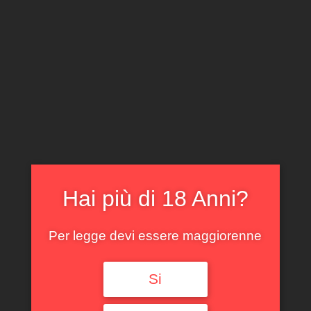
CLICCA E ACQUISTA ONLINE
IL TUO ACCOUNT
0
0,00
€
Hai più di 18 Anni?
Per legge devi essere maggiorenne
Spedizione GRATUITA sopra i 299 €
Si