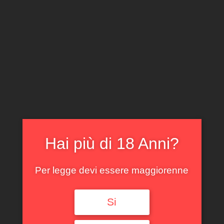
CLICCA E ACQUISTA ONLINE
IL TUO ACCOUNT
0
0,00
€
Hai più di 18 Anni?
Per legge devi essere maggiorenne
Spedizione GRATUITA sopra i 299 €
Si