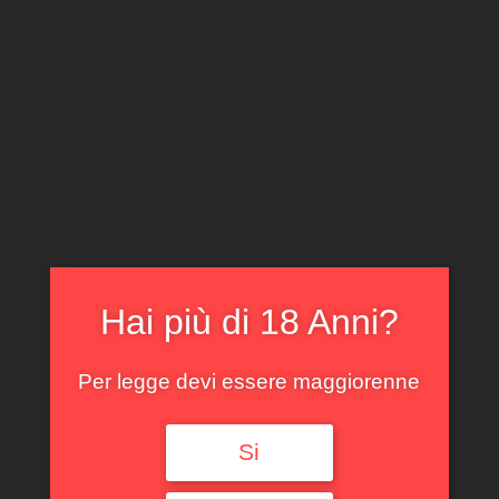
CLICCA E ACQUISTA ONLINE
IL TUO ACCOUNT
0
0,00
€
Hai più di 18 Anni?
Spedizione GRATUITA sopra i 299 €
Per legge devi essere maggiorenne
Si