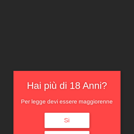
CLICCA E ACQUISTA ONLINE
IL TUO ACCOUNT
0
0,00
€
Hai più di 18 Anni?
Per legge devi essere maggiorenne
Spedizione GRATUITA sopra i 299 €
Si