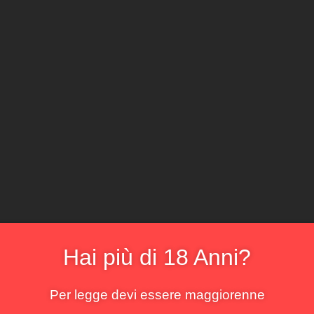
CLICCA E ACQ
Il locale
Il sommelier
La cantina
Il menu
La bo
imi piatti
risultato
Hai più di 18 Anni?
Per legge devi essere maggiorenne
!