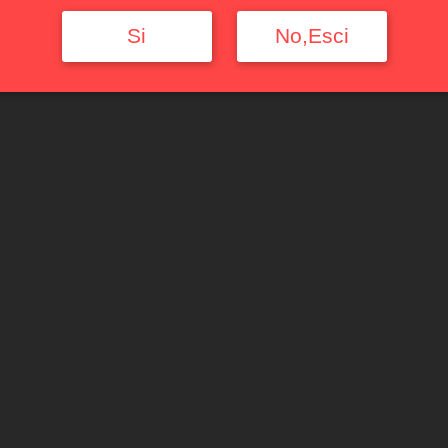
Si
No,Esci