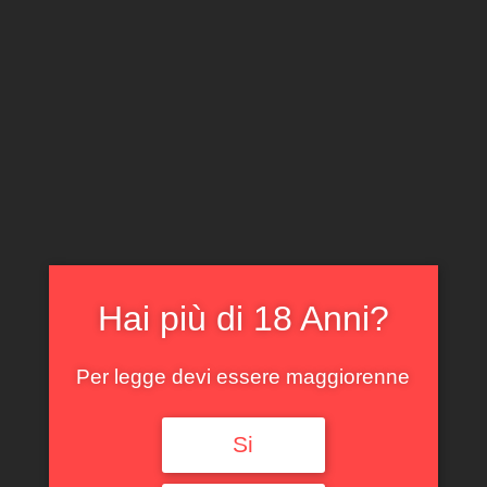
CLICCA E ACQUISTA ONLINE
IL TUO ACCOUNT
0
0,00
€
Hai più di 18 Anni?
Spedizione GRATUITA sopra i 299 €
Per legge devi essere maggiorenne
Si