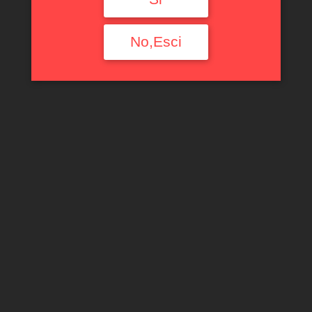
Filtra per tipologia
No,Esci
Ogni Tipologia
Filtra per Regione
Ogni Regione
Filtra per denominazione
Ogni Denominazione
Filtra per produttore
Ogni Produttore
Filtra per uve