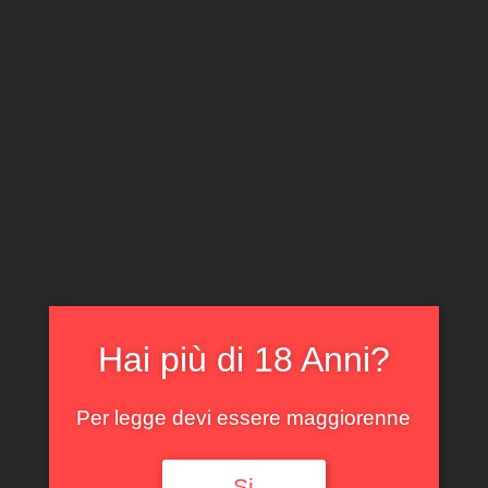
CLICCA E ACQUISTA ONLINE
IL TUO ACCOUNT
0
0,00
€
Hai più di 18 Anni?
Spedizione GRATUITA sopra i 299 €
Per legge devi essere maggiorenne
Si