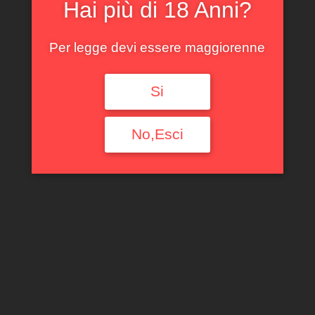
Hai più di 18 Anni?
Filtra per tipologia
Per legge devi essere maggiorenne
Ogni Tipologia
Filtra per Regione
Si
Ogni Regione
No,Esci
Filtra per annata
Ogni Annata
Filtra per denominazione
Ogni Denominazione
Filtra per produttore