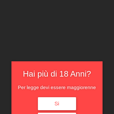
CLICCA E ACQUISTA ONLINE
IL TUO ACCOUNT
0
0,00
€
Hai più di 18 Anni?
Spedizione GRATUITA sopra i 299 €
Per legge devi essere maggiorenne
Si