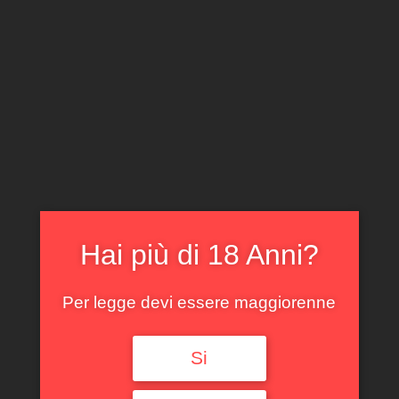
CLICCA E ACQUISTA ONLINE
IL TUO ACCOUNT
0
0,00
€
Hai più di 18 Anni?
Per legge devi essere maggiorenne
Spedizione GRATUITA sopra i 299 €
Si