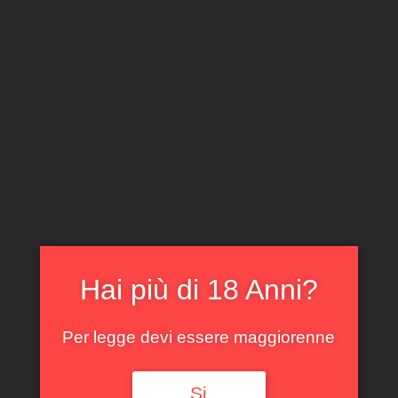
CLICCA E ACQUISTA ONLINE
IL TUO ACCOUNT
0
0,00
€
Hai più di 18 Anni?
Spedizione GRATUITA sopra i 299 €
Per legge devi essere maggiorenne
Si