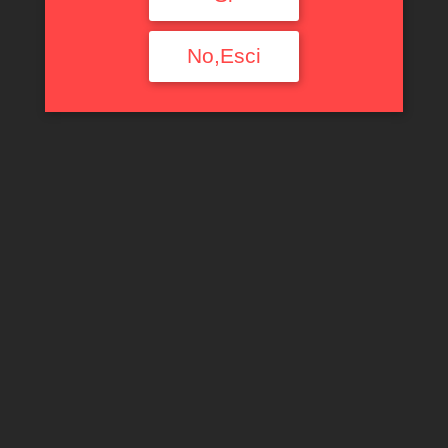
Filtra per tipologia
No,Esci
Ogni Tipologia
Filtra per Regione
Ogni Regione
Filtra per annata
Ogni Annata
Filtra per produttore
Ogni Produttore
Filtra per uve