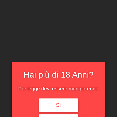
CLICCA E ACQUISTA ONLINE
IL TUO ACCOUNT
0
0,00
€
Hai più di 18 Anni?
Per legge devi essere maggiorenne
Spedizione GRATUITA sopra i 299 €
Si