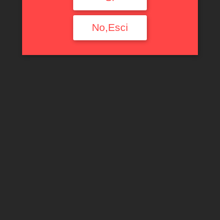
Filtra per tipologia
No,Esci
Ogni Tipologia
Filtra per Regione
Ogni Regione
Filtra per annata
Ogni Annata
Filtra per produttore
Ogni Produttore
Filtra per uve