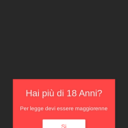
CLICCA E ACQUISTA ONLINE
IL TUO ACCOUNT
0
0,00
€
Hai più di 18 Anni?
Spedizione GRATUITA sopra i 299 €
Per legge devi essere maggiorenne
Si