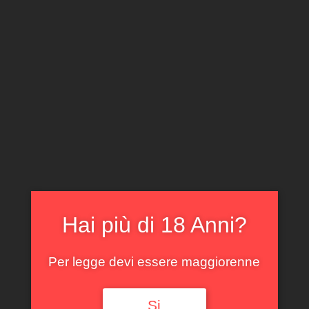
CLICCA E ACQUISTA ONLINE
IL TUO ACCOUNT
0
0,00
€
Hai più di 18 Anni?
Spedizione GRATUITA sopra i 299 €
Per legge devi essere maggiorenne
Si