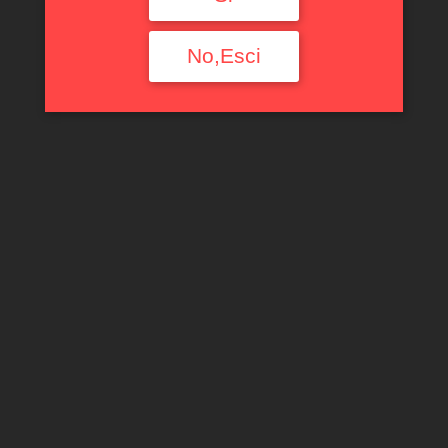
Filtra per tipologia
No,Esci
Ogni Tipologia
Filtra per Regione
Ogni Regione
Filtra per annata
Ogni Annata
Filtra per produttore
Ogni Produttore
Filtra per uve