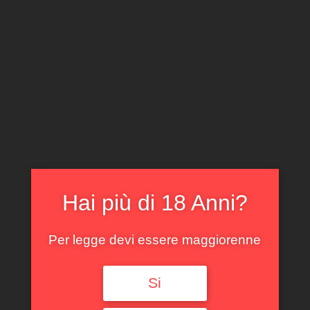
CLICCA E ACQUISTA ONLINE
IL TUO ACCOUNT
0
0,00
€
Hai più di 18 Anni?
Spedizione GRATUITA sopra i 299 €
Per legge devi essere maggiorenne
Si