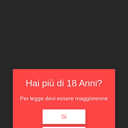
CLICCA E ACQUISTA ONLINE
IL TUO ACCOUNT
0
0,00
€
Hai più di 18 Anni?
Spedizione GRATUITA sopra i 299 €
Per legge devi essere maggiorenne
Si