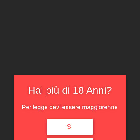
CLICCA E ACQUISTA ONLINE
IL TUO ACCOUNT
0
0,00
€
Hai più di 18 Anni?
Spedizione GRATUITA sopra i 299 €
Per legge devi essere maggiorenne
Si