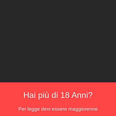
CLICCA E ACQ
Il locale
Il sommelier
La cantina
Il menu
La bo
ve stramature
risultato
Hai più di 18 Anni?
Per legge devi essere maggiorenne
!