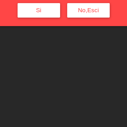
Si
No,Esci