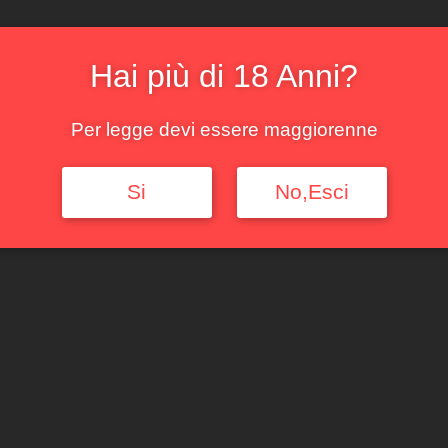
Disponibile
Aggiungi al carrello
Hai più di 18 Anni?
Categorie:
Piemonte
,
Ross
Per legge devi essere maggiorenne
Si
No,Esci